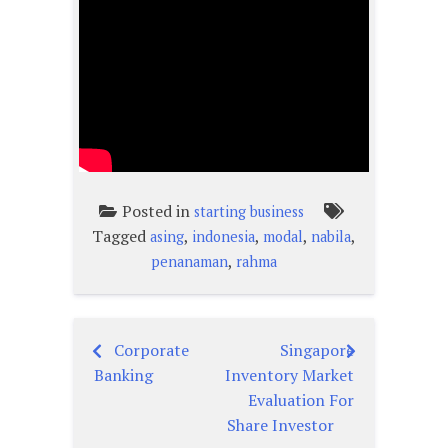
Posted in
starting business
Tagged
,
,
,
,
asing
indonesia
modal
nabila
,
penanaman
rahma
Corporate
Singapore
Post
Banking
Inventory Market
navigation
Evaluation For
Share Investor